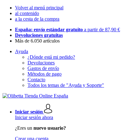
Volver al menú principal
al contenido
a la cesta de la compra
España: envío estándar gratuito
a partir de 87,90 €
Devoluciones gratuitas
Más de 6.050 artículos
Ayuda
¿Dónde está mi pedido?
Devoluciones
Gastos de envío
Métodos de pago
Contacto
Todos los temas de "Ayuda y Soporte"
Iniciar sesión
Iniciar sesión ahora
¿Eres un
nuevo usuario?
Crear una cuenta