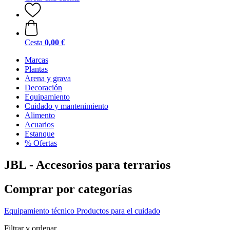
Cesta
0,00 €
Marcas
Plantas
Arena y grava
Decoración
Equipamiento
Cuidado y mantenimiento
Alimento
Acuarios
Estanque
% Ofertas
JBL - Accesorios para terrarios
Comprar por categorías
Equipamiento técnico
Productos para el cuidado
Filtrar y ordenar