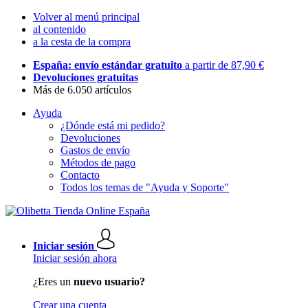
Volver al menú principal
al contenido
a la cesta de la compra
España: envío estándar gratuito
a partir de 87,90 €
Devoluciones gratuitas
Más de 6.050 artículos
Ayuda
¿Dónde está mi pedido?
Devoluciones
Gastos de envío
Métodos de pago
Contacto
Todos los temas de "Ayuda y Soporte"
Iniciar sesión
Iniciar sesión ahora
¿Eres un
nuevo usuario?
Crear una cuenta