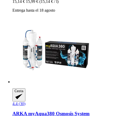
15,14 €
15,99 €
(15,14 € / l)
Entrega hasta el 18 agosto
Cesta
4.4 (30)
ARKA
myAqua380 Osmosis System