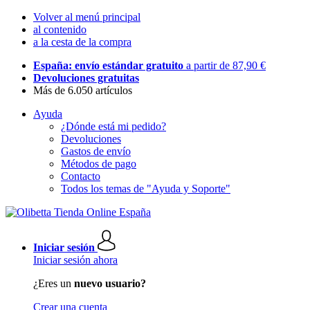
Volver al menú principal
al contenido
a la cesta de la compra
España: envío estándar gratuito
a partir de 87,90 €
Devoluciones gratuitas
Más de 6.050 artículos
Ayuda
¿Dónde está mi pedido?
Devoluciones
Gastos de envío
Métodos de pago
Contacto
Todos los temas de "Ayuda y Soporte"
Iniciar sesión
Iniciar sesión ahora
¿Eres un
nuevo usuario?
Crear una cuenta