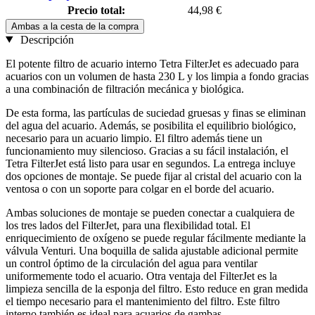
Precio total:
44,98 €
Ambas a la cesta de la compra
Descripción
El potente filtro de acuario interno Tetra FilterJet es adecuado para
acuarios con un volumen de hasta 230 L y los limpia a fondo gracias
a una combinación de filtración mecánica y biológica.
De esta forma, las partículas de suciedad gruesas y finas se eliminan
del agua del acuario. Además, se posibilita el equilibrio biológico,
necesario para un acuario limpio. El filtro además tiene un
funcionamiento muy silencioso. Gracias a su fácil instalación, el
Tetra FilterJet está listo para usar en segundos. La entrega incluye
dos opciones de montaje. Se puede fijar al cristal del acuario con la
ventosa o con un soporte para colgar en el borde del acuario.
Ambas soluciones de montaje se pueden conectar a cualquiera de
los tres lados del FilterJet, para una flexibilidad total. El
enriquecimiento de oxígeno se puede regular fácilmente mediante la
válvula Venturi. Una boquilla de salida ajustable adicional permite
un control óptimo de la circulación del agua para ventilar
uniformemente todo el acuario. Otra ventaja del FilterJet es la
limpieza sencilla de la esponja del filtro. Esto reduce en gran medida
el tiempo necesario para el mantenimiento del filtro. Este filtro
interno también es ideal para acuarios de gambas.