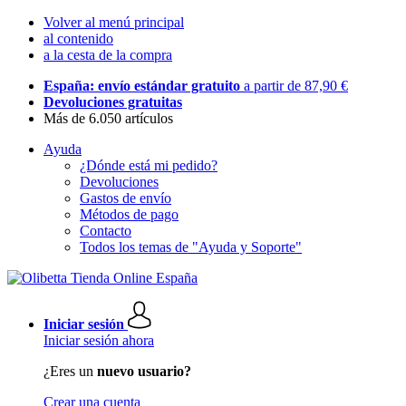
Volver al menú principal
al contenido
a la cesta de la compra
España: envío estándar gratuito
a partir de 87,90 €
Devoluciones gratuitas
Más de 6.050 artículos
Ayuda
¿Dónde está mi pedido?
Devoluciones
Gastos de envío
Métodos de pago
Contacto
Todos los temas de "Ayuda y Soporte"
Iniciar sesión
Iniciar sesión ahora
¿Eres un
nuevo usuario?
Crear una cuenta