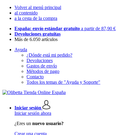
Volver al menú principal
al contenido
a la cesta de la compra
España: envío estándar gratuito
a partir de 87,90 €
Devoluciones gratuitas
Más de 6.050 artículos
Ayuda
¿Dónde está mi pedido?
Devoluciones
Gastos de envío
Métodos de pago
Contacto
Todos los temas de "Ayuda y Soporte"
Iniciar sesión
Iniciar sesión ahora
¿Eres un
nuevo usuario?
Crear una cuenta