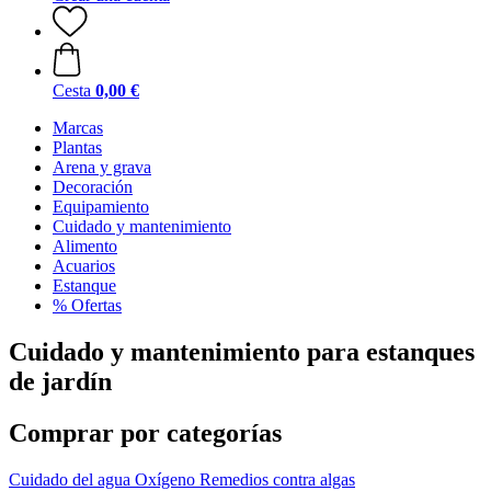
Cesta
0,00 €
Marcas
Plantas
Arena y grava
Decoración
Equipamiento
Cuidado y mantenimiento
Alimento
Acuarios
Estanque
% Ofertas
Cuidado y mantenimiento para estanques
de jardín
Comprar por categorías
Cuidado del agua
Oxígeno
Remedios contra algas