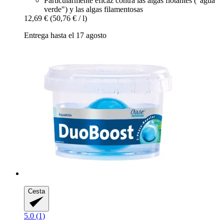
Particularmente eficaz contra las algas flotantes ("agua
verde") y las algas filamentosas
12,69 €
(50,76 € / l)
Entrega hasta el 17 agosto
Cesta
5.0 (1)