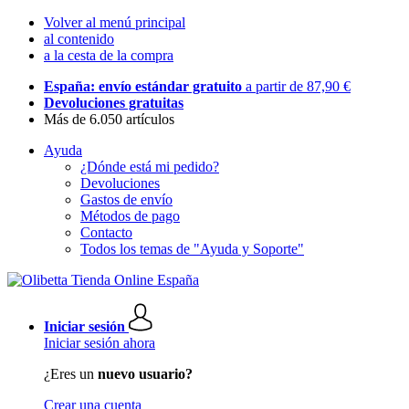
Volver al menú principal
al contenido
a la cesta de la compra
España: envío estándar gratuito
a partir de 87,90 €
Devoluciones gratuitas
Más de 6.050 artículos
Ayuda
¿Dónde está mi pedido?
Devoluciones
Gastos de envío
Métodos de pago
Contacto
Todos los temas de "Ayuda y Soporte"
Iniciar sesión
Iniciar sesión ahora
¿Eres un
nuevo usuario?
Crear una cuenta