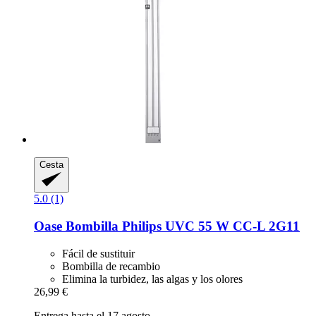
Cesta
5.0 (1)
Oase
Bombilla Philips UVC 55 W CC-​L 2G11
Fácil de sustituir
Bombilla de recambio
Elimina la turbidez, las algas y los olores
26,99 €
Entrega hasta el 17 agosto