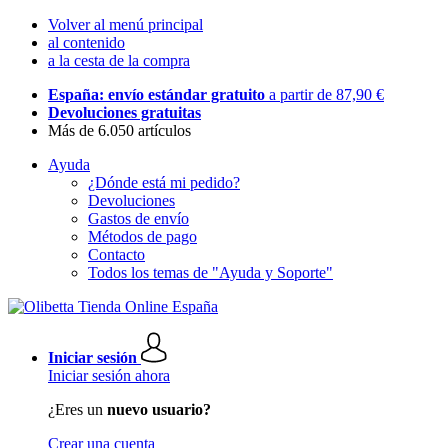
Volver al menú principal
al contenido
a la cesta de la compra
España: envío estándar gratuito
a partir de 87,90 €
Devoluciones gratuitas
Más de 6.050 artículos
Ayuda
¿Dónde está mi pedido?
Devoluciones
Gastos de envío
Métodos de pago
Contacto
Todos los temas de "Ayuda y Soporte"
Iniciar sesión
Iniciar sesión ahora
¿Eres un
nuevo usuario?
Crear una cuenta