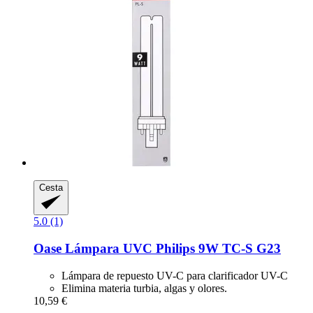
Cesta
5.0 (1)
Oase
Lámpara UVC Philips 9W TC-​S G23
Lámpara de repuesto UV-C para clarificador UV-C
Elimina materia turbia, algas y olores.
10,59 €