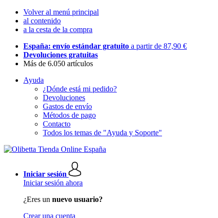
Volver al menú principal
al contenido
a la cesta de la compra
España: envío estándar gratuito
a partir de 87,90 €
Devoluciones gratuitas
Más de 6.050 artículos
Ayuda
¿Dónde está mi pedido?
Devoluciones
Gastos de envío
Métodos de pago
Contacto
Todos los temas de "Ayuda y Soporte"
Iniciar sesión
Iniciar sesión ahora
¿Eres un
nuevo usuario?
Crear una cuenta